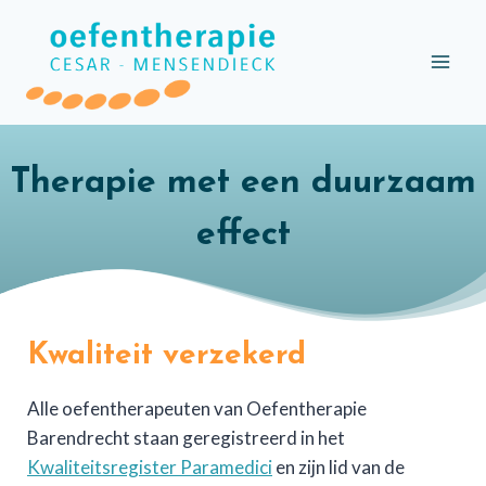
Doorgaan
naar
inhoud
Therapie met een duurzaam
effect
Kwaliteit verzekerd
Alle oefentherapeuten van Oefentherapie
Barendrecht staan geregistreerd in het
Kwaliteitsregister Paramedici
en zijn lid van de